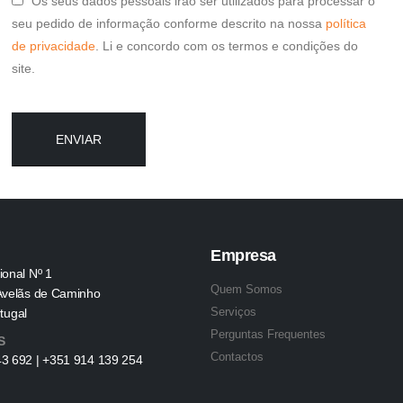
Os seus dados pessoais irão ser utilizados para processar o
seu pedido de informação conforme descrito na nossa
política
de privacidade
. Li e concordo com os termos e condições do
site.
Empresa
ional Nº 1
Quem Somos
Avelãs de Caminho
Serviços
tugal
Perguntas Frequentes
S
Contactos
3 692 | +351 914 139 254