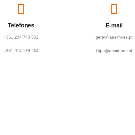
Telefones
E-mail
+351 234 743 692
geral@aasimoes.pt
+351 914 139 254
filipe@aasimoes.pt