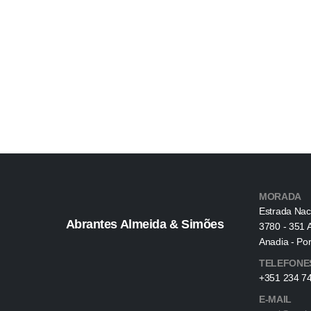
MORADA
Estrada Nac
Abrantes Almeida & Simões
3780 - 351 
Anadia - Por
TELEFONE
+351 234 74
E-MAIL