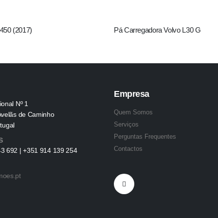
50 (2017)
Pá Carregadora Volvo L30 G
Empresa
ional Nº 1
Quem Somos
Avelãs de Caminho
Serviços
tugal
Perguntas Frequentes
S
Contactos
3 692 | +351 914 139 254
moes.pt