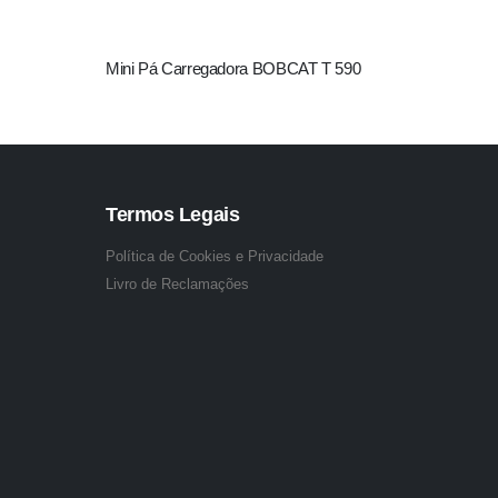
Mini Pá Carregadora BOBCAT T 590
BOBCA
Termos Legais
Política de Cookies e Privacidade
Livro de Reclamações