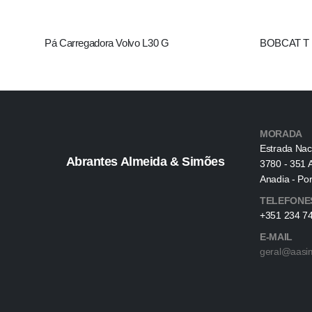
Pá Carregadora Volvo L30 G
BOBCAT T 4
MORADA
Estrada Nac
Abrantes Almeida & Simões
3780 - 351 
Anadia - Por
TELEFONE
+351 234 74
E-MAIL
geral@aasi