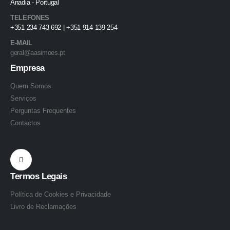
Anadia - Portugal
TELEFONES
+351 234 743 692 | +351 914 139 254
E-MAIL
geral@aasimoes.pt
Empresa
Quem Somos
Serviços
Perguntas Frequentes
Contactos
Termos Legais
Política de Cookies e Privacidade
Livro de Reclamações