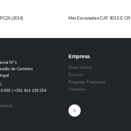
C26 (2014)
Mini Escavadora CAT 303.5 E CR
Empresa
ional Nº 1
Quem Somos
Avelãs de Caminho
Serviços
tugal
Perguntas Frequentes
S
Contactos
3 692 | +351 914 139 254
moes.pt