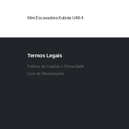
Mini Escavadora Kubota U48-4
VOLVO
Termos Legais
Política de Cookies e Privacidade
Livro de Reclamações