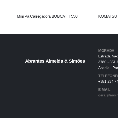
Mini Pá Carregadora BOBCAT T 590
KOMATSU P
MORADA
Estrada Nac
Abrantes Almeida & Simões
3780 - 351 
Anadia - Por
TELEFONE
+351 234 74
E-MAIL
geral@aasi